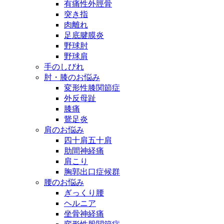
有痛性外脛骨
突き指
肉離れ
足底腱膜炎
野球肘
野球肩
手のしびれ
肘・膝のお悩み
変形性膝関節症
外反母趾
膝痛
鵞足炎
肩のお悩み
四十肩五十肩
肋間神経痛
肩こり
胸郭出口症候群
腰のお悩み
ぎっくり腰
ヘルニア
坐骨神経痛