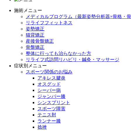
施術メニュー
メディカルプログラム（最新姿勢分析器×骨格・骨
リライフフィットネス
姿勢矯正
猫背矯正
産後骨盤矯正
骨盤矯正
整体に行っても治らなかった方
リライフ式訪問リハビリ・鍼灸・マッサージ
症状別メニュー
スポーツ関係のお悩み
アキレス腱炎
オスグッド
シーバー病
ジャンパー膝
シンスプリント
スポーツ障害
テニス肘
ランナー膝
捻挫