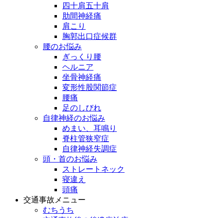
四十肩五十肩
肋間神経痛
肩こり
胸郭出口症候群
腰のお悩み
ぎっくり腰
ヘルニア
坐骨神経痛
変形性股関節症
腰痛
足のしびれ
自律神経のお悩み
めまい、耳鳴り
脊柱管狭窄症
自律神経失調症
頭・首のお悩み
ストレートネック
寝違え
頭痛
交通事故メニュー
むちうち