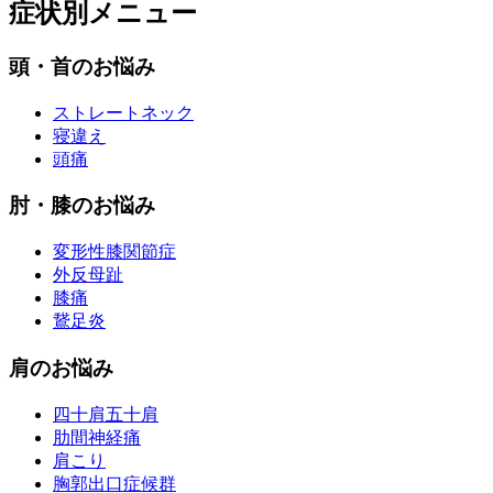
症状別メニュー
頭・首のお悩み
ストレートネック
寝違え
頭痛
肘・膝のお悩み
変形性膝関節症
外反母趾
膝痛
鵞足炎
肩のお悩み
四十肩五十肩
肋間神経痛
肩こり
胸郭出口症候群