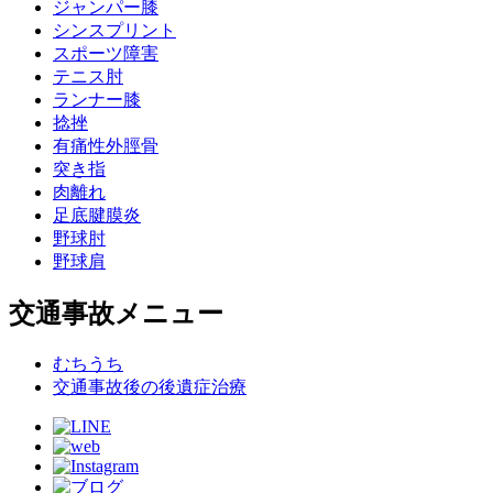
ジャンパー膝
シンスプリント
スポーツ障害
テニス肘
ランナー膝
捻挫
有痛性外脛骨
突き指
肉離れ
足底腱膜炎
野球肘
野球肩
交通事故メニュー
むちうち
交通事故後の後遺症治療