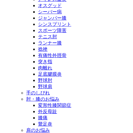
オスグッド
シーバー病
ジャンパー膝
シンスプリント
スポーツ障害
テニス肘
ランナー膝
捻挫
有痛性外脛骨
突き指
肉離れ
足底腱膜炎
野球肘
野球肩
手のしびれ
肘・膝のお悩み
変形性膝関節症
外反母趾
膝痛
鵞足炎
肩のお悩み