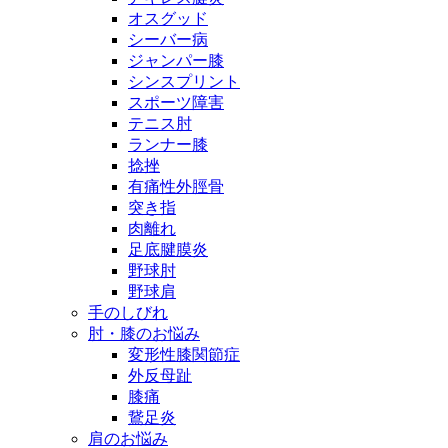
オスグッド
シーバー病
ジャンパー膝
シンスプリント
スポーツ障害
テニス肘
ランナー膝
捻挫
有痛性外脛骨
突き指
肉離れ
足底腱膜炎
野球肘
野球肩
手のしびれ
肘・膝のお悩み
変形性膝関節症
外反母趾
膝痛
鵞足炎
肩のお悩み