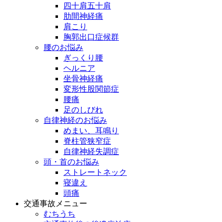
四十肩五十肩
肋間神経痛
肩こり
胸郭出口症候群
腰のお悩み
ぎっくり腰
ヘルニア
坐骨神経痛
変形性股関節症
腰痛
足のしびれ
自律神経のお悩み
めまい、耳鳴り
脊柱管狭窄症
自律神経失調症
頭・首のお悩み
ストレートネック
寝違え
頭痛
交通事故メニュー
むちうち