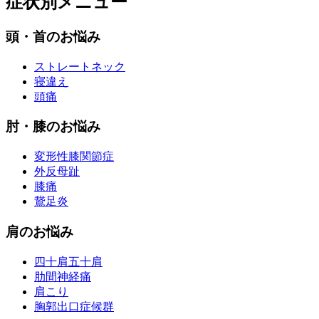
症状別メニュー
頭・首のお悩み
ストレートネック
寝違え
頭痛
肘・膝のお悩み
変形性膝関節症
外反母趾
膝痛
鵞足炎
肩のお悩み
四十肩五十肩
肋間神経痛
肩こり
胸郭出口症候群