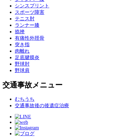
シンスプリント
スポーツ障害
テニス肘
ランナー膝
捻挫
有痛性外脛骨
突き指
肉離れ
足底腱膜炎
野球肘
野球肩
交通事故メニュー
むちうち
交通事故後の後遺症治療