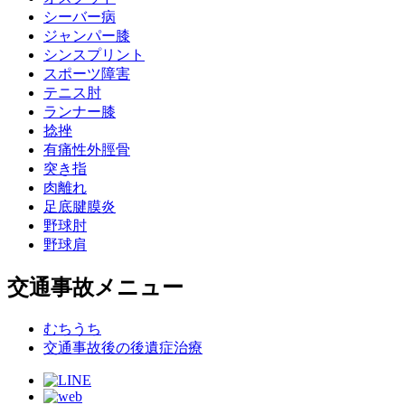
シーバー病
ジャンパー膝
シンスプリント
スポーツ障害
テニス肘
ランナー膝
捻挫
有痛性外脛骨
突き指
肉離れ
足底腱膜炎
野球肘
野球肩
交通事故メニュー
むちうち
交通事故後の後遺症治療