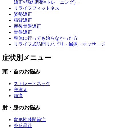
矯正×筋肉調整×トレーニング）
リライフフィットネス
姿勢矯正
猫背矯正
産後骨盤矯正
骨盤矯正
整体に行っても治らなかった方
リライフ式訪問リハビリ・鍼灸・マッサージ
症状別メニュー
頭・首のお悩み
ストレートネック
寝違え
頭痛
肘・膝のお悩み
変形性膝関節症
外反母趾