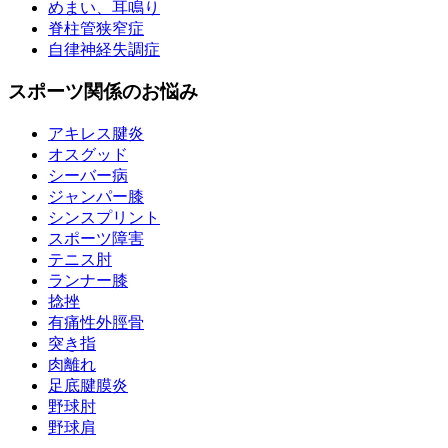
めまい、耳鳴り
脊柱管狭窄症
自律神経失調症
スポーツ関係のお悩み
アキレス腱炎
オスグッド
シーバー病
ジャンパー膝
シンスプリント
スポーツ障害
テニス肘
ランナー膝
捻挫
有痛性外脛骨
突き指
肉離れ
足底腱膜炎
野球肘
野球肩