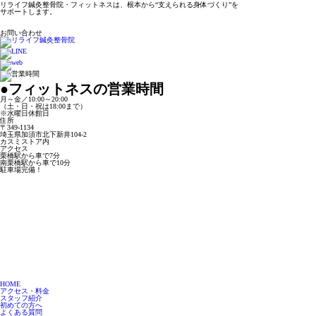
リライフ鍼灸整骨院・フィットネスは、根本から“支えられる身体づくり”を
サポートします。
お問い合わせ
●フィットネスの営業時間
月～金／10:00～20:00
（土・日・祝は18:00まで）
※水曜日休館日
住所
〒349-1134
埼玉県加須市北下新井104-2
カスミストア内
アクセス
栗橋駅から車で7分
南栗橋駅から車で10分
駐車場完備！
HOME
アクセス・料金
スタッフ紹介
初めての方へ
よくある質問