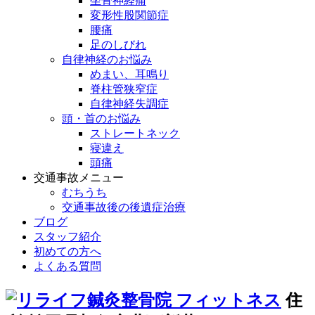
坐骨神経痛
変形性股関節症
腰痛
足のしびれ
自律神経のお悩み
めまい、耳鳴り
脊柱管狭窄症
自律神経失調症
頭・首のお悩み
ストレートネック
寝違え
頭痛
交通事故メニュー
むちうち
交通事故後の後遺症治療
ブログ
スタッフ紹介
初めての方へ
よくある質問
住