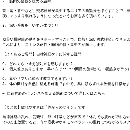
2. 筋肉の緊張を緩める施術

首・肩・背中など、交感神経が集中するエリアの筋緊張をほぐすことで、副
夜にぐっすり眠れるようになったというお声も多く頂いています。

肋骨や横隔膜の動きをサポートすることで、自然と深い腹式呼吸ができるよ
これにより、ストレス耐性・睡眠の質・集中力が向上します。

【よくあるご質問】自律神経ケアに関する疑問

Q. どれくらい通えば効果を感じますか？

A. 個人差はありますが、早い方で**1〜3回目の施術から「寝起きがラク
Q. 薬やサプリに頼らず改善できますか？

A. 体の機能を自然に整える施術ですので、薬に頼らず根本改善を目指せま
→ 自律神経のバランスを整える施術について詳しくはこちら

【まとめ】疲れやすさは「体からのサイン」です

自律神経の乱れ、筋緊張、浅い呼吸などが原因で「休んでも疲れが取れない
そのまま放置すると、うつ症状やホルモンバランスの乱れにつながるリスク