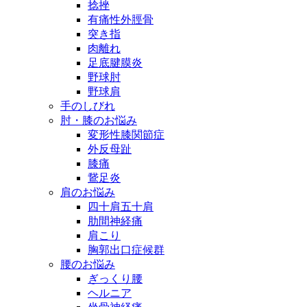
捻挫
有痛性外脛骨
突き指
肉離れ
足底腱膜炎
野球肘
野球肩
手のしびれ
肘・膝のお悩み
変形性膝関節症
外反母趾
膝痛
鵞足炎
肩のお悩み
四十肩五十肩
肋間神経痛
肩こり
胸郭出口症候群
腰のお悩み
ぎっくり腰
ヘルニア