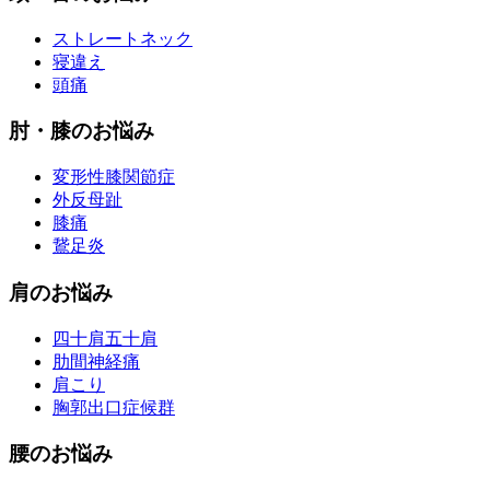
ストレートネック
寝違え
頭痛
肘・膝のお悩み
変形性膝関節症
外反母趾
膝痛
鵞足炎
肩のお悩み
四十肩五十肩
肋間神経痛
肩こり
胸郭出口症候群
腰のお悩み