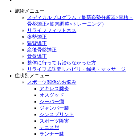
施術メニュー
メディカルプログラム（最新姿勢分析器×骨格・
骨盤矯正×筋肉調整×トレーニング）
リライフフィットネス
姿勢矯正
猫背矯正
産後骨盤矯正
骨盤矯正
整体に行っても治らなかった方
リライフ式訪問リハビリ・鍼灸・マッサージ
症状別メニュー
スポーツ関係のお悩み
アキレス腱炎
オスグッド
シーバー病
ジャンパー膝
シンスプリント
スポーツ障害
テニス肘
ランナー膝