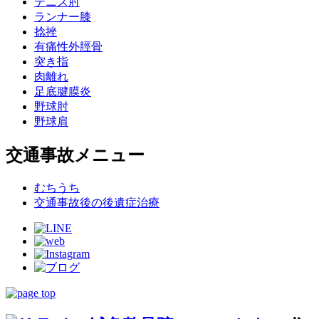
テニス肘
ランナー膝
捻挫
有痛性外脛骨
突き指
肉離れ
足底腱膜炎
野球肘
野球肩
交通事故メニュー
むちうち
交通事故後の後遺症治療