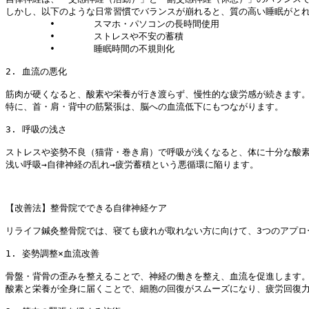
しかし、以下のような日常習慣でバランスが崩れると、質の高い睡眠がとれ
	•	スマホ・パソコンの長時間使用

	•	ストレスや不安の蓄積

	•	睡眠時間の不規則化

2. 血流の悪化

筋肉が硬くなると、酸素や栄養が行き渡らず、慢性的な疲労感が続きます。
特に、首・肩・背中の筋緊張は、脳への血流低下にもつながります。

3. 呼吸の浅さ

ストレスや姿勢不良（猫背・巻き肩）で呼吸が浅くなると、体に十分な酸素
浅い呼吸→自律神経の乱れ→疲労蓄積という悪循環に陥ります。

【改善法】整骨院でできる自律神経ケア

リライフ鍼灸整骨院では、寝ても疲れが取れない方に向けて、3つのアプロ
1. 姿勢調整×血流改善

骨盤・背骨の歪みを整えることで、神経の働きを整え、血流を促進します。
酸素と栄養が全身に届くことで、細胞の回復がスムーズになり、疲労回復力