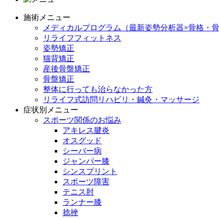
施術メニュー
メディカルプログラム（最新姿勢分析器×骨格・骨
リライフフィットネス
姿勢矯正
猫背矯正
産後骨盤矯正
骨盤矯正
整体に行っても治らなかった方
リライフ式訪問リハビリ・鍼灸・マッサージ
症状別メニュー
スポーツ関係のお悩み
アキレス腱炎
オスグッド
シーバー病
ジャンパー膝
シンスプリント
スポーツ障害
テニス肘
ランナー膝
捻挫