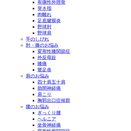
有痛性外脛骨
突き指
肉離れ
足底腱膜炎
野球肘
野球肩
手のしびれ
肘・膝のお悩み
変形性膝関節症
外反母趾
膝痛
鵞足炎
肩のお悩み
四十肩五十肩
肋間神経痛
肩こり
胸郭出口症候群
腰のお悩み
ぎっくり腰
ヘルニア
坐骨神経痛